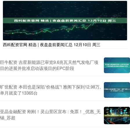
西科配资官网 精选 | 夜盘盘前要闻汇总 12月10日 周三
巨牛配资 吉星新能源已审览9.6兆瓦天然气发电厂项
目的进展并批准启动该项目的EPC阶段
旷世配资 本田也是深陷“价格战”! 雅阁下探到12.98万,
单月就卖了13365台
亚晶金融配资 刚刚！灵山景区宣布 : 免票！_优惠_无
锡_苏超