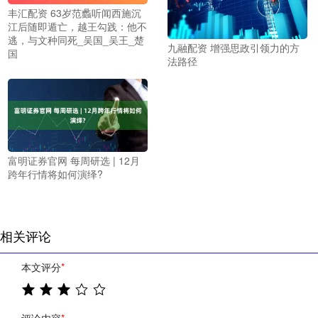
丰汇配资 63岁范蠡听闻西施沉
江后随即遁亡，越王勾践：他不
逃，与文种同死_吴国_吴王_楚
九融配资 增强思政引领力的方
国
法路径
富明证券官网 每周研选 | 12月
跨年行情将如何演绎?
相关评论
本文评分
*
评论内容
*