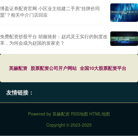
博盈证券配资官网 小区业主组建二手房“挂牌价同
盟”？相关中介门店回应
免费配资炒股平台 胡服骑射：赵武灵王实行的制度改
革，为何会成为赵国的发家史？
英赫配资
股票配资公司开户网站
全国10大股票配资平台
友情链接：
Powered by
英赫配资
RSS地图
HTML地图
Copyright
© 2023-2025