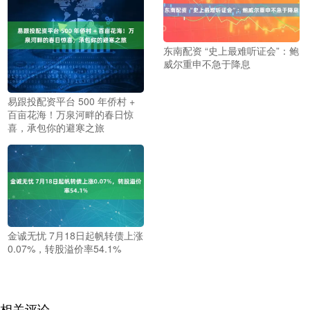
东南配资 “史上最难听证会”：鲍
威尔重申不急于降息
易跟投配资平台 500 年侨村 +
百亩花海！万泉河畔的春日惊
喜，承包你的避寒之旅
金诚无忧 7月18日起帆转债上涨
0.07%，转股溢价率54.1%
相关评论