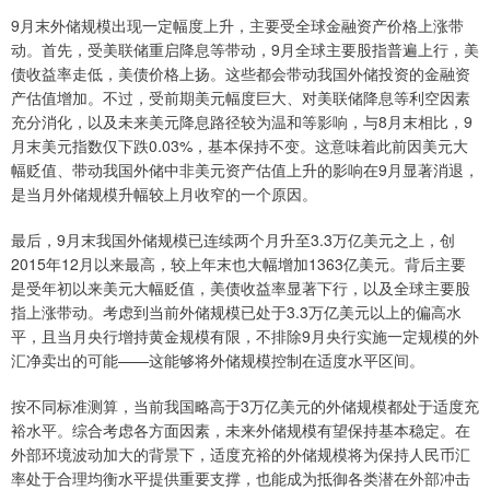
9月末外储规模出现一定幅度上升，主要受全球金融资产价格上涨带
动。首先，受美联储重启降息等带动，9月全球主要股指普遍上行，美
债收益率走低，美债价格上扬。这些都会带动我国外储投资的金融资
产估值增加。不过，受前期美元幅度巨大、对美联储降息等利空因素
充分消化，以及未来美元降息路径较为温和等影响，与8月末相比，9
月末美元指数仅下跌0.03%，基本保持不变。这意味着此前因美元大
幅贬值、带动我国外储中非美元资产估值上升的影响在9月显著消退，
是当月外储规模升幅较上月收窄的一个原因。
最后，9月末我国外储规模已连续两个月升至3.3万亿美元之上，创
2015年12月以来最高，较上年末也大幅增加1363亿美元。背后主要
是受年初以来美元大幅贬值，美债收益率显著下行，以及全球主要股
指上涨带动。考虑到当前外储规模已处于3.3万亿美元以上的偏高水
平，且当月央行增持黄金规模有限，不排除9月央行实施一定规模的外
汇净卖出的可能——这能够将外储规模控制在适度水平区间。
按不同标准测算，当前我国略高于3万亿美元的外储规模都处于适度充
裕水平。综合考虑各方面因素，未来外储规模有望保持基本稳定。在
外部环境波动加大的背景下，适度充裕的外储规模将为保持人民币汇
率处于合理均衡水平提供重要支撑，也能成为抵御各类潜在外部冲击