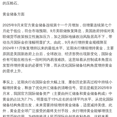
的压舱石。
黄金储备方面
2025年9月末官方黄金储备连续第十一个月增加，但增量连续第七个
月处于低位，符合市场预期。9月美联储恢复降息，美国政府持续对美
联储货币政策独立性施加压力，加之国际地缘政治风险居高不下，带
动当月国际金价涨幅明显扩大。由此，9月央行增持黄金规模降至
2024年11月恢复增持以来的最低水平。近期央行继续增持黄金，主要
原因是美国新政府上台后，全球政治、经济形势出现新变化，国际金
价有可能在相当长一段时间内易涨难跌。这意味着从控制成本角度出
发暂停增持黄金的必要性下降，而从优化国际储备结构角度增持黄金
的需求上升。
事实上，近期央行在国际金价大幅上涨、屡创历史新高过程中持续小
幅增持黄金，释放了优化外汇储备的清晰信号。背后是截至2025年9
月末，我国官方国际储备资产（主要由外汇储备和黄金储备构成）中
黄金的占比为7.7%，明显低于15%左右的全球平均水平。从优化国际
储备结构角度出发，未来需要持续增持黄金储备，适度减持美债。此
外，黄金是全球广泛接受的最终支付手段，央行增持黄金能够增强主
权货币的信用，为稳慎推进人民币国际化创造有利条件。这样来看，