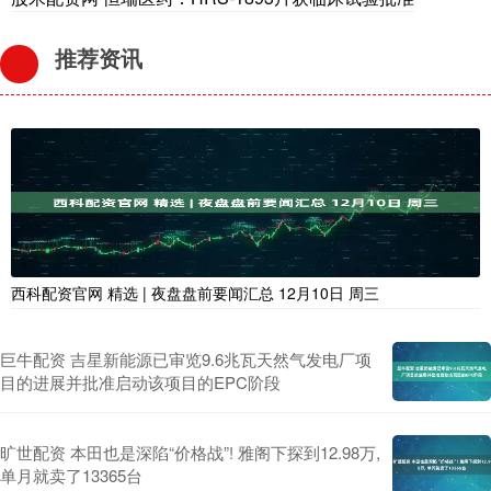
推荐资讯
西科配资官网 精选 | 夜盘盘前要闻汇总 12月10日 周三
巨牛配资 吉星新能源已审览9.6兆瓦天然气发电厂项
目的进展并批准启动该项目的EPC阶段
旷世配资 本田也是深陷“价格战”! 雅阁下探到12.98万,
单月就卖了13365台