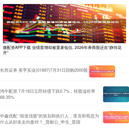
微配资APP下载 业绩普增却被显著低估, 2026年券商股还在“静待花
开”
长胜证券 美亨实业(01897)7月31日回购2000股
鸿牛配资 7月18日立昂转债下跌0.7%，转股溢价率
68.35%
中鑫优配 “假道伐虢”的策划和执行人，里克和荀息为
什么从好友走向敌对？_晋献公_申生_晋国