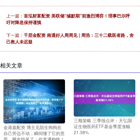
上一篇：
首泓财富配资 美联储“缄默期”前激烈博弈！理事巴尔呼
吁对降息保持谨慎
下一篇：
千层金配资 南通好人周周见 | 周浩：三十二载医者路，舍
己救人未迟疑
相关文章
三顺策略 三季报点评：天弘国
证生物医药ETF基金季度涨幅
金港嘉配资 博主见陌生狗狗在
21.38%
自己旁边不动，瞬间懂了它的意
思…网友惊呆了：你真通狗性！