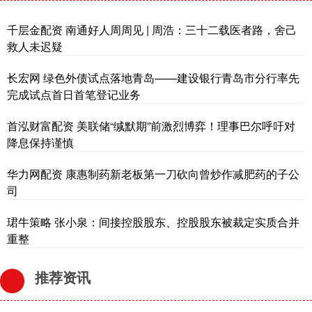
千层金配资 南通好人周周见 | 周浩：三十二载医者路，舍己
救人未迟疑
长宏网 绿色外债试点落地青岛——建设银行青岛市分行率先
完成试点首日首笔登记业务
首泓财富配资 美联储“缄默期”前激烈博弈！理事巴尔呼吁对
降息保持谨慎
华力网配资 康惠制药新老板第一刀砍向曾炒作减肥药的子公
司
珺牛策略 张小泉：间接控股股东、控股股东被裁定实质合并
重整
推荐资讯