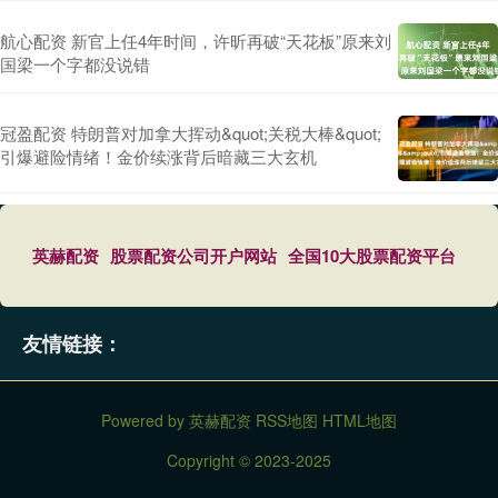
航心配资 新官上任4年时间，许昕再破“天花板”原来刘
国梁一个字都没说错
冠盈配资 特朗普对加拿大挥动&quot;关税大棒&quot;
引爆避险情绪！金价续涨背后暗藏三大玄机
英赫配资
股票配资公司开户网站
全国10大股票配资平台
友情链接：
Powered by
英赫配资
RSS地图
HTML地图
Copyright
© 2023-2025