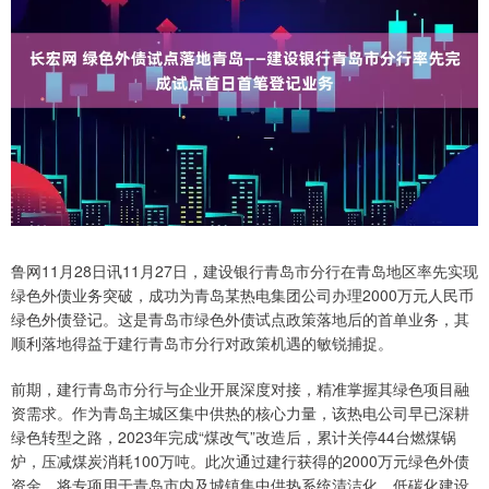
鲁网11月28日讯11月27日，建设银行青岛市分行在青岛地区率先实现
绿色外债业务突破，成功为青岛某热电集团公司办理2000万元人民币
绿色外债登记。这是青岛市绿色外债试点政策落地后的首单业务，其
顺利落地得益于建行青岛市分行对政策机遇的敏锐捕捉。
前期，建行青岛市分行与企业开展深度对接，精准掌握其绿色项目融
资需求。作为青岛主城区集中供热的核心力量，该热电公司早已深耕
绿色转型之路，2023年完成“煤改气”改造后，累计关停44台燃煤锅
炉，压减煤炭消耗100万吨。此次通过建行获得的2000万元绿色外债
资金，将专项用于青岛市内及城镇集中供热系统清洁化、低碳化建设