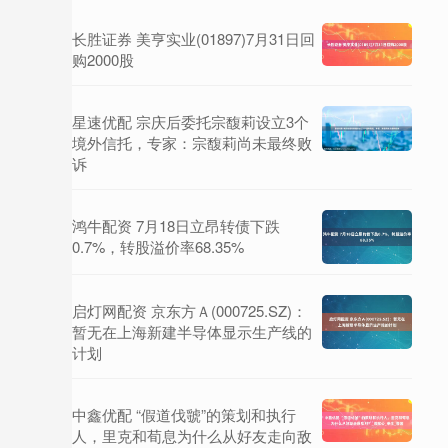
长胜证券 美亨实业(01897)7月31日回
购2000股
星速优配 宗庆后委托宗馥莉设立3个
境外信托，专家：宗馥莉尚未最终败
诉
鸿牛配资 7月18日立昂转债下跌
0.7%，转股溢价率68.35%
启灯网配资 京东方Ａ(000725.SZ)：
暂无在上海新建半导体显示生产线的
计划
中鑫优配 “假道伐虢”的策划和执行
人，里克和荀息为什么从好友走向敌