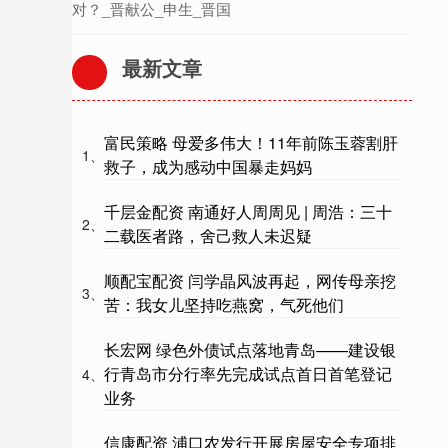
对？_晋献公_申生_晋国
最新文章
富民策略 母爱多伟大！11年前陈玉蓉割肝
1、
救子，成为感动中国暴走妈妈
千层金配资 南通好人周周见 | 周浩：三十
2、
二载医者路，舍己救人未迟疑
顺配宝配资 闫学晶风波再起，网传母亲挖
3、
苦：我女儿坚持吃燕窝，气死他们
长宏网 绿色外债试点落地青岛——建设银
行青岛市分行率先完成试点首日首笔登记
4、
业务
信康配资 浦口农发行开展房屋安全专项排