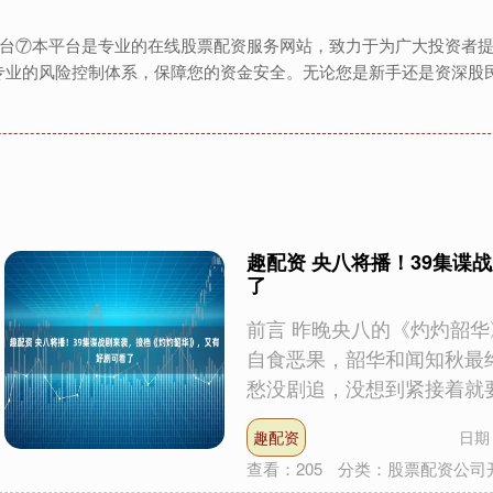
资平台⑦本平台是专业的在线股票配资服务网站，致力于为广大投资者
专业的风险控制体系，保障您的资金安全。无论您是新手还是资深股
趣配资 央八将播！39集谍
了
前言 昨晚央八的《灼灼韶华
自食恶果，韶华和闻知秋最
愁没剧追，没想到紧接着就要接
趣配资
日期：
查看：
205
分类：
股票配资公司