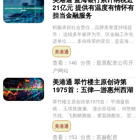
21亿元 提供有温度有情怀有
担当金融服务
积极承担社会责任，品牌美誉度持续提
升； 连续多年被评为市、区金融工作先
进单位…… 多份殊荣的背后，是蓝海银
行聚焦主责主业、持续提升服务地方经
美港通
济发展的生动写照。自....
查看：
146
分类：
股票配资公司开
户网站
美港通 翠竹楼主原创诗第
1975首：五律—游惠州西湖
翠竹楼主原创诗第1975首： 平湖凝翡
镜， 玉塔抚微澜。 漫步苏堤咏， 何愁晓
月残。 飞鹅栖雅懿， 蜜荔啖酣欢。 翌日
林庐隐， 长居暮岁安。 作《游惠州西
美港通
湖》首....
查看：
153
分类：
英赫配资