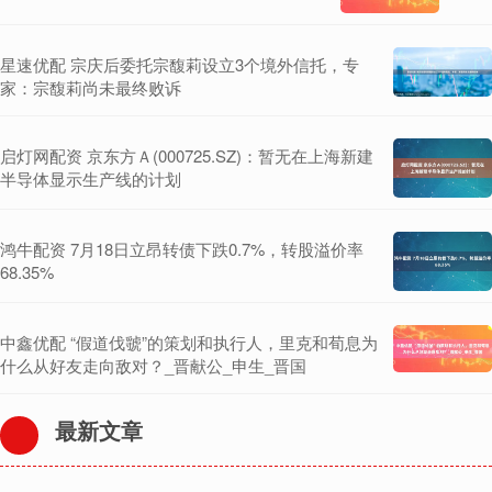
星速优配 宗庆后委托宗馥莉设立3个境外信托，专
家：宗馥莉尚未最终败诉
启灯网配资 京东方Ａ(000725.SZ)：暂无在上海新建
半导体显示生产线的计划
鸿牛配资 7月18日立昂转债下跌0.7%，转股溢价率
68.35%
中鑫优配 “假道伐虢”的策划和执行人，里克和荀息为
什么从好友走向敌对？_晋献公_申生_晋国
最新文章