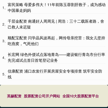
富民策略 母爱多伟大！11年前陈玉蓉割肝救子，成为感动
1、
中国暴走妈妈
千层金配资 南通好人周周见 | 周浩：三十二载医者路，舍
2、
己救人未迟疑
顺配宝配资 闫学晶风波再起，网传母亲挖苦：我女儿坚持
3、
吃燕窝，气死他们
长宏网 绿色外债试点落地青岛——建设银行青岛市分行率
4、
先完成试点首日首笔登记业务
信康配资 浦口农发行开展房屋安全专项排查 筑牢安全防
5、
线
英赫配资
股票配资公司开户网站
全国10大股票配资平台