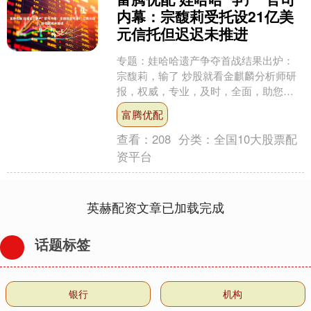
内幕：宗馥莉受托设21亿美
元信托但迟迟未推进
专题：娃哈哈遗产争夺首战结果出炉：
宗馥莉，输了 炒股就看金麒麟分析师研
报，权威，专业，及时，全面，助您挖
掘潜力主题机会！ 来源：达摩财经 8月1
富腾优配
日下午，宗庆后之....
查看：
208
分类：
全国10大股票配
资平台
英赫配资文章已加载完成
话题标签
银行
机构