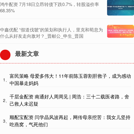
鸿牛配资 7月18日立昂转债下跌0.7%，转股溢价率
68.35%
中鑫优配 “假道伐虢”的策划和执行人，里克和荀息为
什么从好友走向敌对？_晋献公_申生_晋国
最新文章
富民策略 母爱多伟大！11年前陈玉蓉割肝救子，成为感动
1、
中国暴走妈妈
千层金配资 南通好人周周见 | 周浩：三十二载医者路，舍
2、
己救人未迟疑
顺配宝配资 闫学晶风波再起，网传母亲挖苦：我女儿坚持
3、
吃燕窝，气死他们