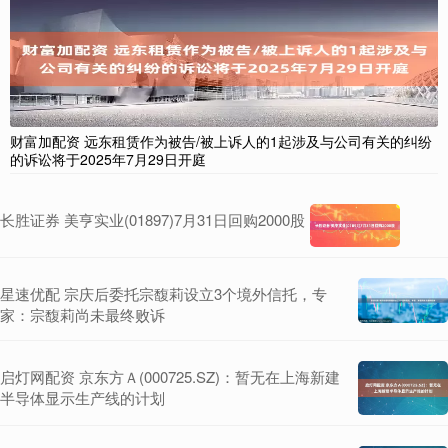
财富加配资 远东租赁作为被告/被上诉人的1起涉及与公司有关的纠纷
的诉讼将于2025年7月29日开庭
长胜证券 美亨实业(01897)7月31日回购2000股
星速优配 宗庆后委托宗馥莉设立3个境外信托，专
家：宗馥莉尚未最终败诉
启灯网配资 京东方Ａ(000725.SZ)：暂无在上海新建
半导体显示生产线的计划