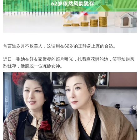
常言道岁月不败美人，这话用在62岁的王静身上真的合适。
近日一张她在好友家聚餐的照片曝光，扎着麻花辫的她，笑容灿烂风
韵犹存，活脱脱一位冻龄女神。