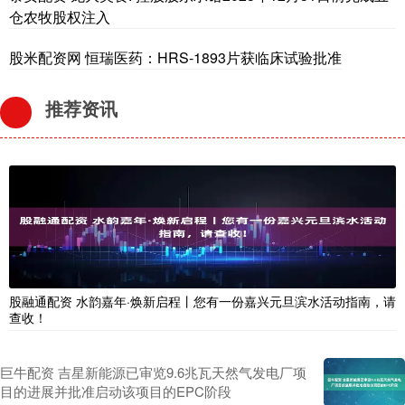
仓农牧股权注入
股米配资网 恒瑞医药：HRS-1893片获临床试验批准
推荐资讯
股融通配资 水韵嘉年·焕新启程丨您有一份嘉兴元旦滨水活动指南，请
查收！
巨牛配资 吉星新能源已审览9.6兆瓦天然气发电厂项
目的进展并批准启动该项目的EPC阶段