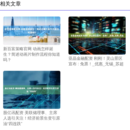
相关文章
新百富策略官网 动画怎样诞
生？简述动画片制作流程你知道
亚晶金融配资 刚刚！灵山景区
吗？
宣布 : 免票！_优惠_无锡_苏超
股亿讯配资 美联储理事、主席
人选引关注！经济前景生变引原
油“四连跌”