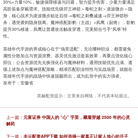
30%+力量10%，敏捷保障移速与闪避，智力提升伤害，少量力量满足
高阶装备穿戴需求。技能优先级羿王神箭＞毒蛇之刺＞凌波微步＞隐
身，核心战术为凌波微步贴近后排→毒蛇之刺叠减速→羿王神箭秒
杀，遇突袭则隐身脱离。魔神搭配影豹（主战）+风鹰（副将），影豹
提升30%移速，风鹰让普通攻击触发穿透，完美契合弓手“风筝”特
性。
英雄年代手游的养成核心在于“场景适配”，无论哪种职业，都需避免
属性分散加点与资源浪费。器灵优先激活套装效果，再重点强化核心
部位；公会资源优先兑换强化石与魔神材料，通用技能优先点满。遵
循上述加点与魔神搭配策略，精准匹配职业特性与实战场景，就能在
英雄年代手游的战场中快速脱颖而出，成为乱世中的实力强者。
发布于：安徽省
英赫配资提示：文章来自网络，不代表本站观点。
上一篇：
元富证券 中国人的 “心” 字里，藏着穿越 2500 年的心灵
解药
下一篇：
丰云配资APP下载 如何选择一家真正让家人放心的月子