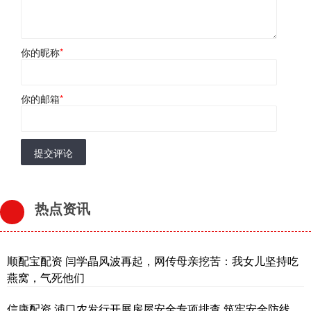
你的昵称
*
你的邮箱
*
提交评论
热点资讯
顺配宝配资 闫学晶风波再起，网传母亲挖苦：我女儿坚持吃
燕窝，气死他们
信康配资 浦口农发行开展房屋安全专项排查 筑牢安全防线