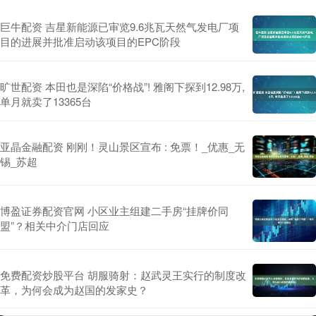
巨牛配资 吉星新能源已审览9.6兆瓦天然气发电厂项
目的进展并批准启动该项目的EPC阶段
旷世配资 本田也是深陷“价格战”! 雅阁下探到12.98万,
单月就卖了13365台
亚晶金融配资 刚刚！灵山景区宣布 : 免票！_优惠_无
锡_苏超
博盈证券配资官网 小区业主组建二手房“挂牌价同
盟”？相关中介门店回应
免费配资炒股平台 胡服骑射：赵武灵王实行的制度改
革，为何会成为赵国的发家史？