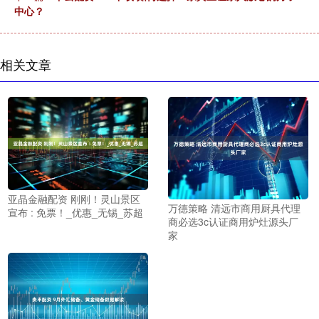
中心？
相关文章
亚晶金融配资 刚刚！灵山景区
万德策略 清远市商用厨具代理
宣布 : 免票！_优惠_无锡_苏超
商必选3c认证商用炉灶源头厂
家