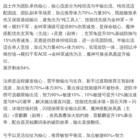
战士作为团队承伤核心，核心流派分为纯坦流与半输出流。纯坦流适
配国战、团队副本等场景，加点推荐体力70%+力量30%，既能极致承
伤又保留基础输出，避免沦为“纯工具人”。技能优先级为金钟罩＞冲
锋＞横扫千军，金钟罩满级可提供80%伤害减免，是保命核心。魔神
搭配优先玄冥龟（主战）+灵鹿（副将），玄冥龟提升30%基础防御与
15%伤害减免，灵鹿提供群体持续回血，进一步巩固防线。半输出流
适合单人竞技，加点为力量40%+体力60%，实现攻防一体，连招以冲
锋控场→横扫千军AOE→金钟罩减伤为主，魔神可换炎凤凰提升输
出。
展开剩余54%
法师是远程爆发核心，需平衡输出与生存。新手过渡期推荐主智副体
流派，加点智力70%+体力30%，重点保证技能循环不被秒杀。进阶冲
榜可选极限输出流，智力90%+敏捷10%，10%敏捷可提升12%施法速
度与8%闪避率，解决施法僵直问题。技能优先级冰墙＞陨石天降＞闪
现，冰墙控场封路，闪现保障安全输出距离。魔神搭配炎凤凰（主
战）+雷麒麟（副将），炎凤凰叠加火焰灼烧，雷麒麟提升18%暴击
率，配合器灵鲲鹏词条的破防效果，输出直接翻倍。
弓手以灵活拉扯为核心，推荐敏智平衡流，加点敏捷60%+智力