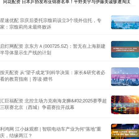
同花配资 日本乒协发布亚锦赛名单！平野美宇与伊藤美诚惨遭淘汰
星速优配 宗庆后委托宗馥莉设立3个境外信托，专
家：宗馥莉尚未最终败诉
启灯网配资 京东方Ａ(000725.SZ)：暂无在上海新建
半导体显示生产线的计划
按天配资 从“望子成龙”到科学决策：家长&研究者必
看的教育指南｜荐读·赠书
汇巨福配资 北控主场力克南海龙狮&#32;2025赛季超
三联赛北京（西城）争霸赛拉开战幕
利鸿网 江小妹观察 | 智联电动车产业为何“落地”重
庆，结缘两江？