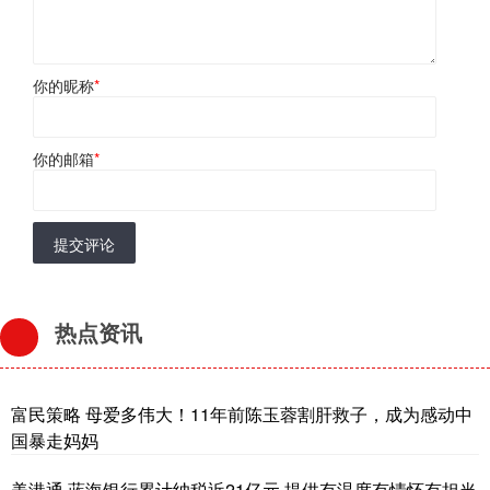
你的昵称
*
你的邮箱
*
提交评论
热点资讯
富民策略 母爱多伟大！11年前陈玉蓉割肝救子，成为感动中
国暴走妈妈
美港通 蓝海银行累计纳税近21亿元 提供有温度有情怀有担当