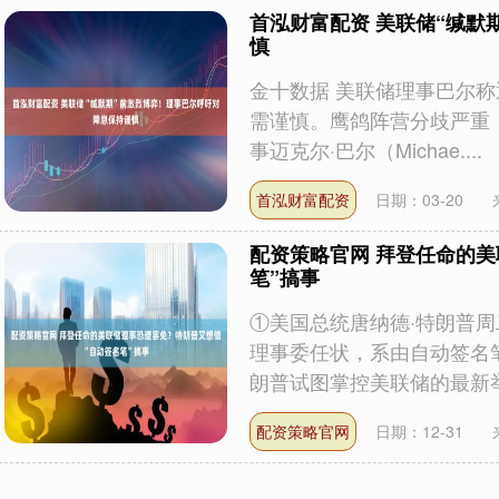
首泓财富配资 美联储“缄默
慎
金十数据 美联储理事巴尔称
需谨慎。鹰鸽阵营分歧严重
事迈克尔·巴尔（Michae....
首泓财富配资
日期：03-20
配资策略官网 拜登任命的
笔”搞事
①美国总统唐纳德·特朗普
理事委任状，系由自动签名
朗普试图掌控美联储的最新举措
配资策略官网
日期：12-31