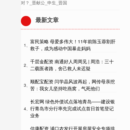
对？_晋献公_申生_晋国
最新文章
富民策略 母爱多伟大！11年前陈玉蓉割肝
1、
救子，成为感动中国暴走妈妈
千层金配资 南通好人周周见 | 周浩：三十
2、
二载医者路，舍己救人未迟疑
顺配宝配资 闫学晶风波再起，网传母亲挖
3、
苦：我女儿坚持吃燕窝，气死他们
长宏网 绿色外债试点落地青岛——建设银
行青岛市分行率先完成试点首日首笔登记
4、
业务
信康配资 浦口农发行开展房屋安全专项排