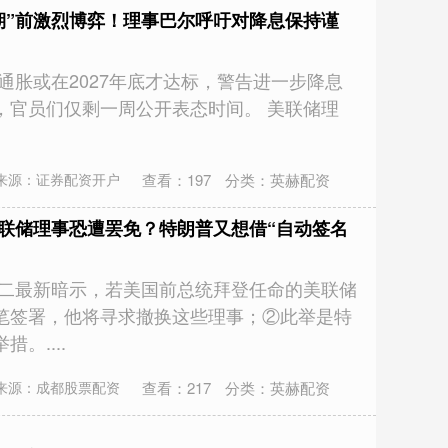
期”前激烈博弈！理事巴尔呼吁对降息保持谨
通胀或在2027年底才达标，警告进一步降息
，官员们仅剩一周公开表态时间。 美联储理
查看：
197
分类：
英赫配资
来源：证券配资开户
美联储理事恐遭罢免？特朗普又想借“自动签名
周二最新暗示，若美国前总统拜登任命的美联储
笔签署，他将寻求撤换这些理事；②此举是特
。....
查看：
217
分类：
英赫配资
来源：成都股票配资