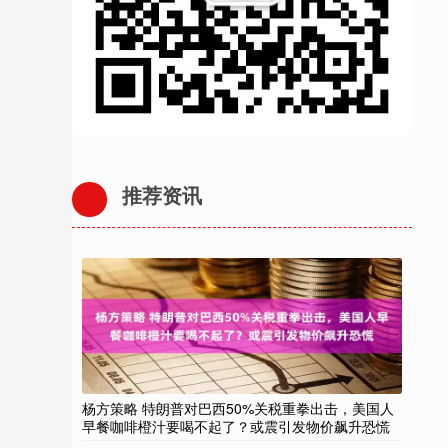
推荐资讯
杨方策略 特朗普对巴西50%关税重拳出击，美国人
早餐咖啡橙汁要喝不起了？或震引发物价飙升恐慌