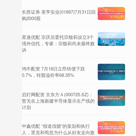
长胜证券 美亨实业(01897)7月31日回
购2000股
星速优配 宗庆后委托宗馥莉设立3个
境外信托，专家：宗馥莉尚未最终败
诉
鸿牛配资 7月18日立昂转债下跌
0.7%，转股溢价率68.35%
启灯网配资 京东方Ａ(000725.SZ)：
暂无在上海新建半导体显示生产线的
计划
中鑫优配 “假道伐虢”的策划和执行
人，里克和荀息为什么从好友走向敌